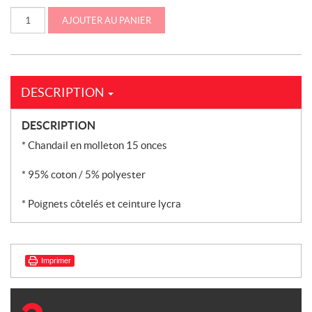
quantité
AJOUTER AU PANIER
de
Molleton
«Shield
Varsity»
(IH02-
4568)
DESCRIPTION
DESCRIPTION
* Chandail en molleton 15 onces
* 95% coton / 5% polyester
* Poignets côtelés et ceinture lycra
Imprimer