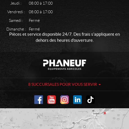
Jeudi :
08:00 à 17:00
Vendredi :
08:00 à 17:00
Samedi :
Fermé
Dimanche :
Fermé
Pièces et service disponible 24/7. Des frais s'appliquent en
dehors des heures d'ouverture.
C
P
o
h
n
a
t
n
a
e
8 SUCCURSALES POUR VOUS SERVIR
c
u
t
f
-
É
q
u
i