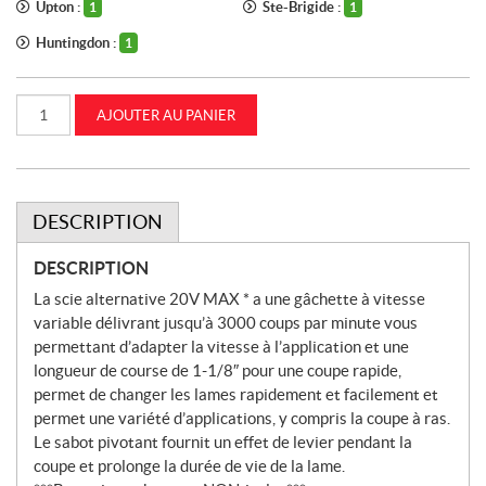
Upton :
Ste-Brigide :
1
1
Huntingdon :
1
quantité
AJOUTER AU PANIER
de
SCIE
ALTERNATIVE
DEWALT
20
V
MAX
DESCRIPTION
*
(OUTIL
UNIQUEMENT)
DESCRIPTION
DEWALT
-
La scie alternative 20V MAX * a une gâchette à vitesse
DCS380B
variable délivrant jusqu’à 3000 coups par minute vous
permettant d’adapter la vitesse à l’application et une
longueur de course de 1-1/8″ pour une coupe rapide,
permet de changer les lames rapidement et facilement et
permet une variété d’applications, y compris la coupe à ras.
Le sabot pivotant fournit un effet de levier pendant la
coupe et prolonge la durée de vie de la lame.