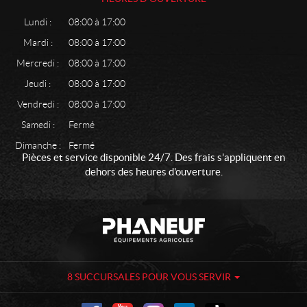
Lundi :
08:00 à 17:00
Mardi :
08:00 à 17:00
Mercredi :
08:00 à 17:00
Jeudi :
08:00 à 17:00
Vendredi :
08:00 à 17:00
Samedi :
Fermé
Dimanche :
Fermé
Pièces et service disponible 24/7. Des frais s'appliquent en
dehors des heures d'ouverture.
C
P
o
h
n
a
t
n
a
e
8 SUCCURSALES POUR VOUS SERVIR
c
u
t
f