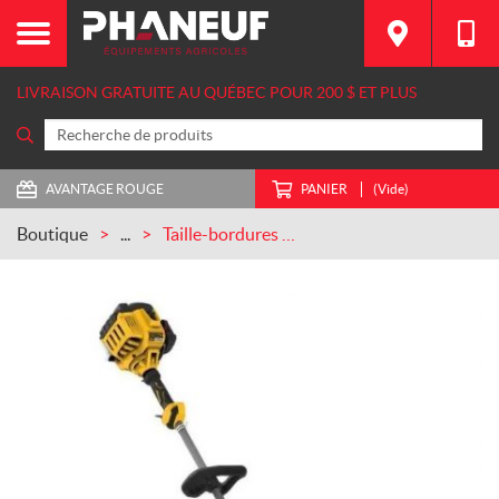
LIVRAISON GRATUITE AU QUÉBEC POUR 200 $ ET PLUS
AVANTAGE ROUGE
PANIER
(Vide)
Boutique
...
Taille-bordures à arbre droit de 17″ à moteur à essence 2 temps 27 CC (DXGST227SS)