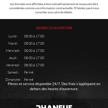
Les données sont affichées à titre indicatif seulement et ne peuvent être
considérées comme une information contractuelle. N'hésitez pas à nous
consulter pour plus de détails.
HEURES D'OUVERTURE
Lundi :
08:00 à 17:00
Mardi :
08:00 à 17:00
Mercredi :
08:00 à 17:00
Jeudi :
08:00 à 17:00
Vendredi :
08:00 à 17:00
Samedi :
Fermé
Dimanche :
Fermé
Pièces et service disponible 24/7. Des frais s'appliquent en
dehors des heures d'ouverture.
C
P