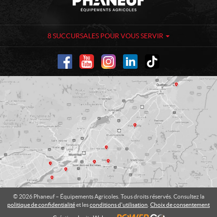
o
h
n
a
t
n
a
e
8 SUCCURSALES POUR VOUS SERVIR
c
u
t
f
-
É
q
u
i
p
e
m
e
n
t
s
A
© 2026 Phaneuf – Équipements Agricoles. Tous droits réservés. Consultez la
g
politique de confidentialité
et les
conditions d'utilisation
.
Choix de consentement
r