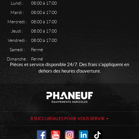
Lundi :
08:00 à 17:00
Mardi :
08:00 à 17:00
Mercredi :
08:00 à 17:00
Jeudi :
08:00 à 17:00
Vendredi :
08:00 à 17:00
Samedi :
Fermé
Dimanche :
Fermé
Pièces et service disponible 24/7. Des frais s'appliquent en
dehors des heures d'ouverture.
C
P
o
h
n
a
t
n
a
e
8 SUCCURSALES POUR VOUS SERVIR
c
u
t
f
-