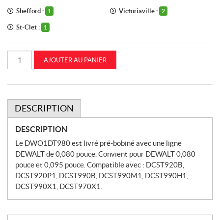
Shefford :
Victoriaville :
1
2
St-Clet :
1
quantité
AJOUTER AU PANIER
de
Tête
de
rechange
et
ligne
de
DESCRIPTION
0,080
pouce
pour
DESCRIPTION
tondeuse
à
Le DWO1DT980 est livré pré-bobiné avec une ligne
gazon
DEWALT de 0,080 pouce. Convient pour DEWALT 0,080
et
coupe-
pouce et 0,095 pouce. Compatible avec : DCST920B,
bordure
DCST920P1, DCST990B, DCST990M1, DCST990H1,
sans
DCST990X1, DCST970X1.
fil
à
batterie
Dewalt
(DWO1DT980)