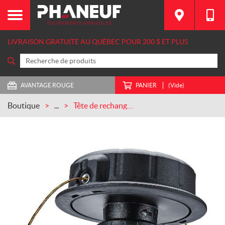
LIVRAISON GRATUITE AU QUÉBEC POUR 200 $ ET PLUS
AVANTAGE ROUGE
PANIER
(Vide)
Boutique
...
Tête de rechange et ligne de 0,080 pouce pour tondeuse à gazon et coupe-bordure sans fil à batterie Dewalt (DWO1DT980)