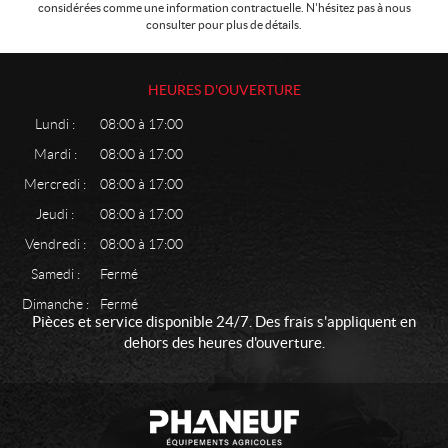
considérées comme une information contractuelle. N'hésitez pas à nous
consulter pour plus de détails.
HEURES D'OUVERTURE
Lundi :
08:00 à 17:00
Mardi :
08:00 à 17:00
Mercredi :
08:00 à 17:00
Jeudi :
08:00 à 17:00
Vendredi :
08:00 à 17:00
Samedi :
Fermé
Dimanche :
Fermé
Pièces et service disponible 24/7. Des frais s'appliquent en
dehors des heures d'ouverture.
C
P
o
h