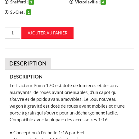
Shefford :
Victoriaville :
1
4
St-Clet :
1
quantité
AJOUTER AU PANIER
de
1:16
Tracteur
Case
IH
Puma
170
DESCRIPTION
avec
chariot
par
DESCRIPTION
gravité
(ZFN47246)
Le tracteur Puma 170 est doté de lumières et de sons
attrayants, de roues avant orientables, d’un capot qui
s’ouvre et de poids avant amovibles. Le tout nouveau
wagon à gravité est doté de roues avant mobiles et d’une
porte à grain qui s’ouvre pour un déchargement facile.
Compatible avec la plupart des accessoires 1:16.
• Conception à l’échelle 1:16 par Ertl