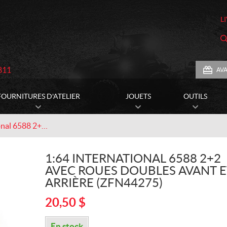
L
811
AV
FOURNITURES D'ATELIER
JOUETS
OUTILS
1:64 International 6588 2+2 avec roues doubles avant et arrière (ZFN44275)
1:64 INTERNATIONAL 6588 2+2
AVEC ROUES DOUBLES AVANT E
ARRIÈRE (ZFN44275)
20,50
$
En stock