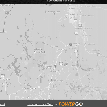
ment
Création de site Web
par