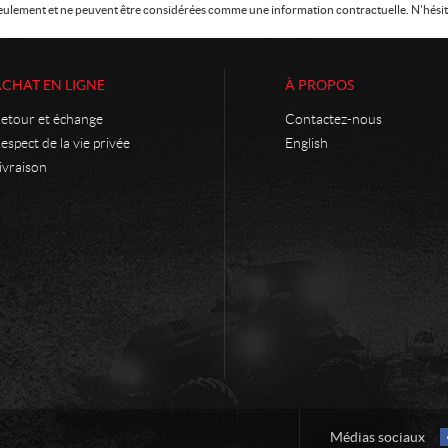
f seulement et ne peuvent être considérées comme une information contractuelle. N'hésite
ACHAT EN LIGNE
À PROPOS
etour et échange
Contactez-nous
espect de la vie privée
English
ivraison
Médias sociaux