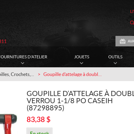
L
811
AV
FOURNITURES D'ATELIER
JOUETS
OUTILS
Clevis, Goupilles, Crochets, etc.
Goupille d’attelage à double verrou 1-1/8 po CASEIH (87298895)
GOUPILLE D’ATTELAGE À DOUB
VERROU 1-1/8 PO CASEIH
(87298895)
83,38
$
En stock