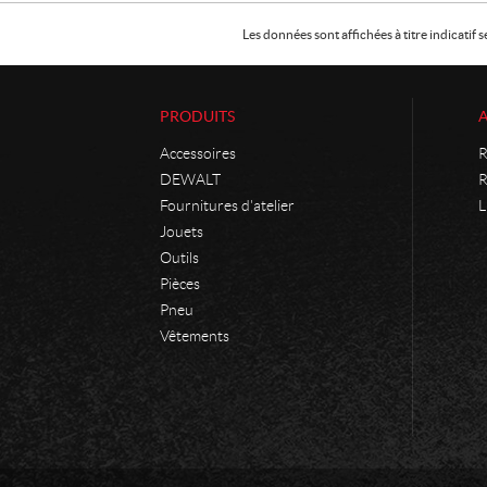
Les données sont affichées à titre indicati
PRODUITS
Accessoires
R
DEWALT
R
Fournitures d'atelier
L
Jouets
Outils
Pièces
Pneu
Vêtements
C
P