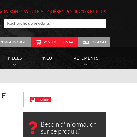
IVRAISON GRATUITE AU QUÉBEC POUR 200 $ ET PLUS
ANTAGE ROUGE
PANIER
(Vide)
ENGLISH
PIÈCES
PNEU
VÊTEMENTS
LE
Imprimer
Besoin d'information
sur ce produit?