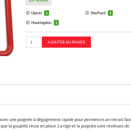
Upton :
Shefford :
2
1
Huntingdon :
1
quantité
AJOUTER AU PANIER
de
Goupille
d'attelage
à
double
verrou
1-
1/8
po
CASEIH
(87298895)
 avec une poignée à dégagement rapide pour permettre un retrait faci
ue la goupille reste en place. La tige et la poignée sont revêtues de